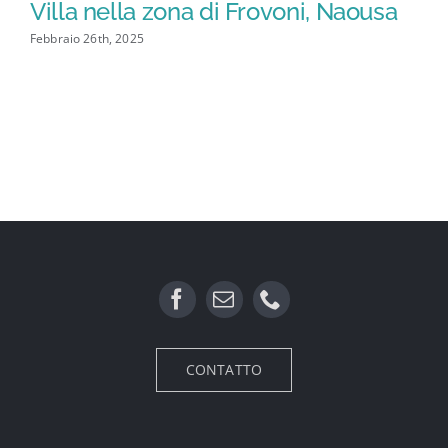
Villa nella zona di Frovoni, Naousa
V
Febbraio 26th, 2025
Feb
CONTATTO