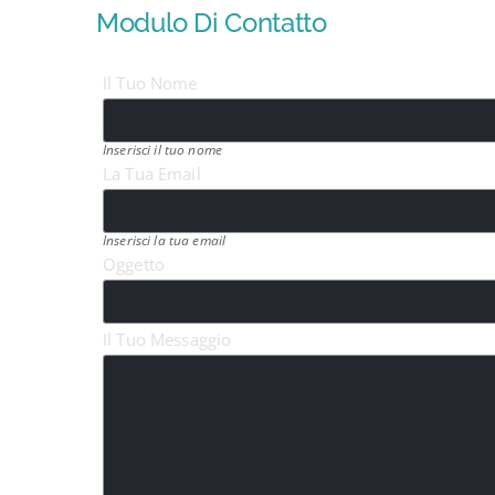
Modulo Di Contatto
Il Tuo Nome
Inserisci il tuo nome
La Tua Email
Inserisci la tua email
Oggetto
Il Tuo Messaggio