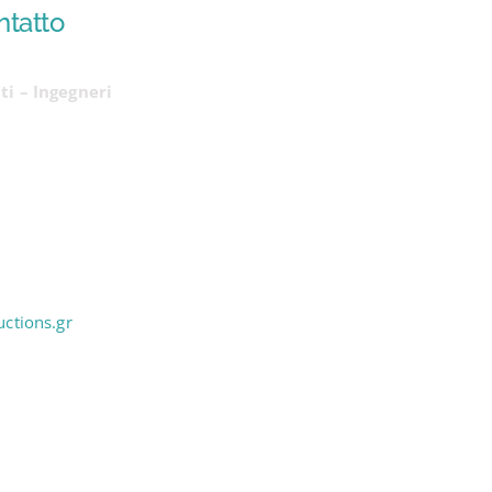
ntatto
ti – Ingegneri
ctions.gr