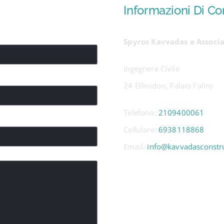
Informazioni Di Co
Spyros Kavvadas e Associa
Ingegnere Civile
24 Ellinidon, Palaio Faliro
Telefono:
2109400061
Cellulare:
6938118868
Email:
info@kavvadasconstru