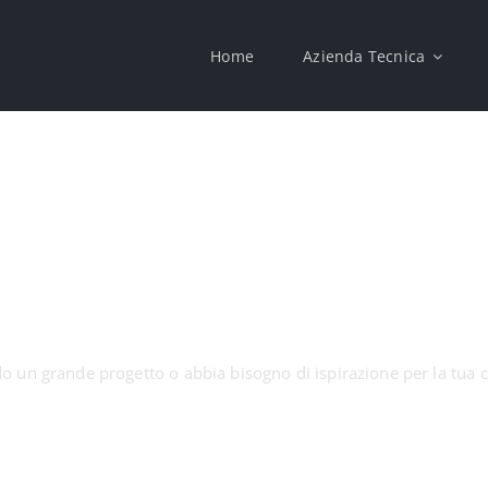
Home
Azienda Tecnica
do un grande progetto o abbia bisogno di ispirazione per la tua co