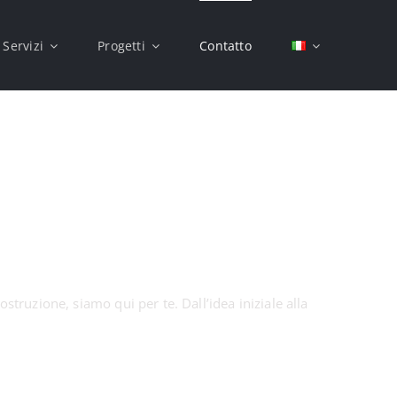
Servizi
Progetti
Contatto
struzione, siamo qui per te. Dall’idea iniziale alla