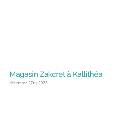
Magasin Zakcret à Kallithéa
M
décembre 27th, 2025
mai