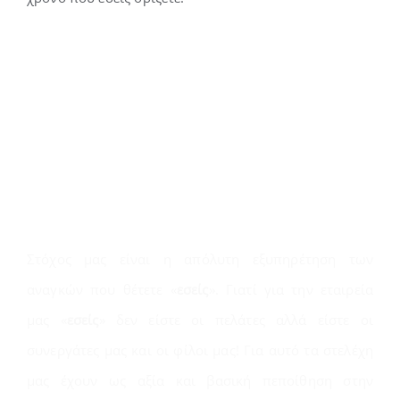
Που στοχεύουμε
Στόχος μας είναι η απόλυτη εξυπηρέτηση των
αναγκών που θέτετε «
εσείς
». Γιατί για την εταιρεία
μας «
εσείς
» δεν είστε οι πελάτες αλλά είστε οι
συνεργάτες μας και οι φίλοι μας! Για αυτό τα στελέχη
μας έχουν ως αξία και βασική πεποίθηση στην