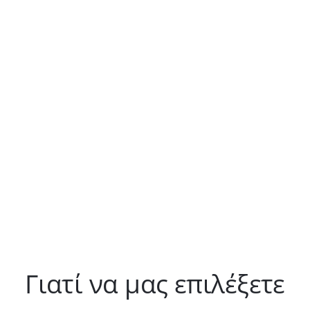
επιβλέποντα Μηχανικό, ο οποίος διαρκώς
παρακολουθεί και ελέγχει ολόκληρο το στάδιο των
εργασιών, τηρώντας το χρονοδιάγραμμα και
εξασφαλίζοντας την απαραίτητη για την εταιρεία μας
παρεχόμενη ποιότητα.
Γιατί να μας επιλέξετε